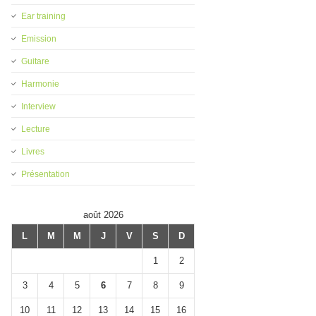
Ear training
Emission
Guitare
Harmonie
Interview
Lecture
Livres
Présentation
août 2026
L
M
M
J
V
S
D
1
2
3
4
5
6
7
8
9
10
11
12
13
14
15
16