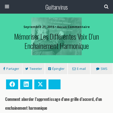
Guitarvirus
Septembre 21, 2015 • Aucun Commentaire
Mémoriser Les Différentes Voix D’un
Enchainement Harmonique
Partager
Tweeter
Épingler
E-mail
SMS
Facebook
LinkedIn
Twitter
Bluesky
Comment aborder l’apprentissage d’une grille d’accord, d’un
enchainement harmonique